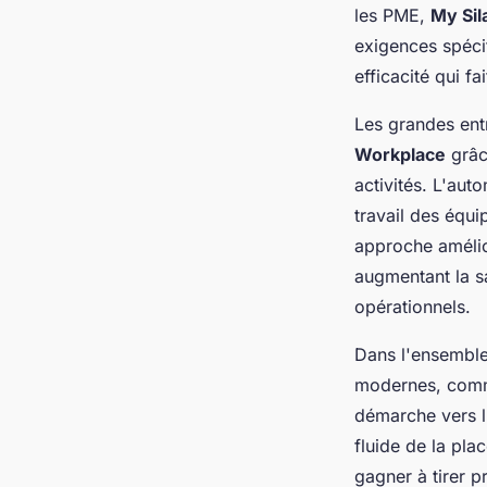
les PME,
My Sil
exigences spéci
efficacité qui f
Les grandes ent
Workplace
grâc
activités. L'aut
travail des équi
approche amélio
augmentant la s
opérationnels.
Dans l'ensemble
modernes, comm
démarche vers l'
fluide de la plac
gagner à tirer p