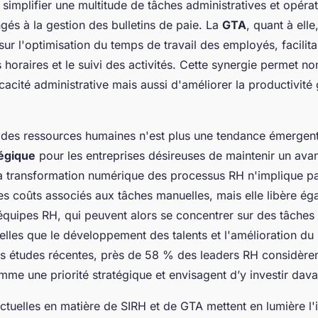
e simplifier une multitude de tâches administratives et opérat
gés à la gestion des bulletins de paie. La
GTA
, quant à ell
ur l'optimisation du temps de travail des employés, facilita
s horaires et le suivi des activités. Cette synergie permet n
ficacité administrative mais aussi d'améliorer la productivité
on des ressources humaines n'est plus une tendance émergen
tégique
pour les entreprises désireuses de maintenir un ava
La transformation numérique des processus RH n'implique p
es coûts associés aux tâches manuelles, mais elle libère ég
équipes RH, qui peuvent alors se concentrer sur des tâches 
telles que le développement des talents et l'amélioration du
des études récentes, près de 58 % des leaders RH considèren
omme une priorité stratégique et envisagent d’y investir dav
ctuelles en matière de SIRH et de GTA mettent en lumière l