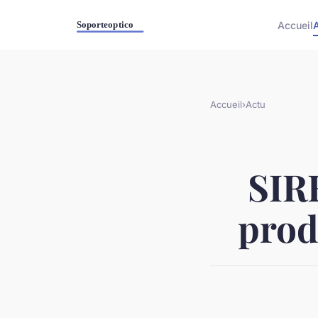
Accueil
Accueil
›
Actu
SIRH
produ