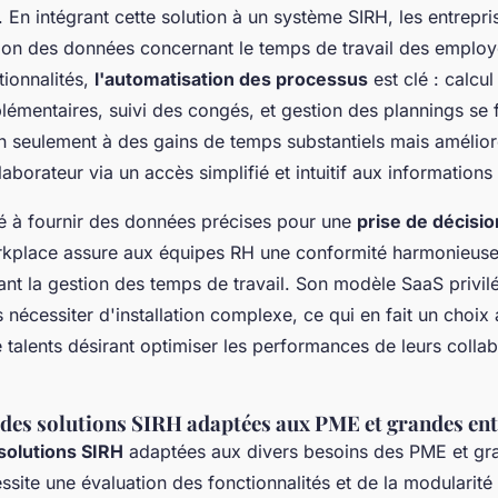
. En intégrant cette solution à un système SIRH, les entrepri
ation des données concernant le temps de travail des employ
tionnalités,
l'automatisation des processus
est clé : calcu
émentaires, suivi des congés, et gestion des plannings se f
n seulement à des gains de temps substantiels mais amélior
laborateur via un accès simplifié et intuitif aux informations
é à fournir des données précises pour une
prise de décisio
kplace assure aux équipes RH une conformité harmonieuse
nt la gestion des temps de travail. Son modèle SaaS privilégi
ns nécessiter d'installation complexe, ce qui en fait un choix
 talents désirant optimiser les performances de leurs colla
es solutions SIRH adaptées aux PME et grandes ent
solutions SIRH
adaptées aux divers besoins des PME et gr
ssite une évaluation des fonctionnalités et de la modularité 