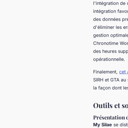
l'intégration de
intégration favo
des données préc
d'éliminer les e
gestion optimal
Chronotime Work
des heures suppl
opérationnelle.
Finalement,
cet 
SIRH et GTA au 
la façon dont le
Outils et s
Présentation d
My Silae
se dis