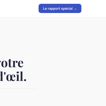
Le rapport spécial →
votre
d'œil.