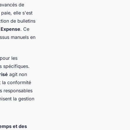
 avancés de
aie, elle s'est
tion de bulletins
e Expense
. Ce
cessus manuels en
 pour les
s spécifiques.
risé
agit non
 la conformité
es responsables
isent la gestion
emps et des