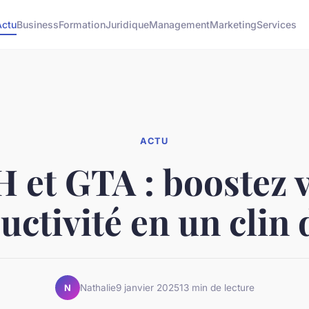
Actu
Business
Formation
Juridique
Management
Marketing
Services
ACTU
 et GTA : boostez 
ctivité en un clin 
Nathalie
9 janvier 2025
13 min de lecture
N