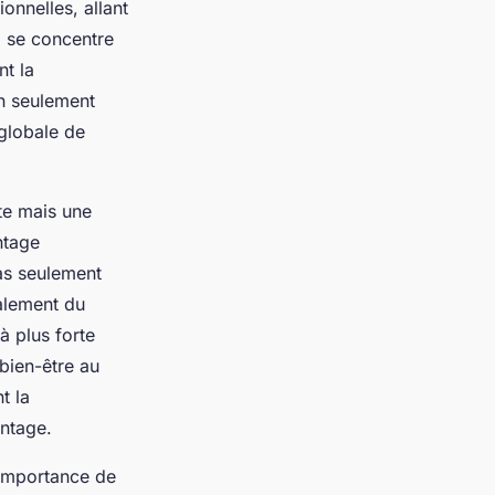
ionnelles, allant
e, se concentre
nt la
on seulement
 globale de
te mais une
ntage
as seulement
alement du
à plus forte
 bien-être au
t la
antage.
'importance de