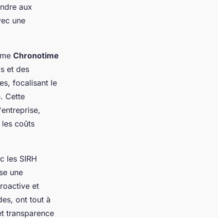
ondre aux
vec une
omme
Chronotime
s et des
s, focalisant le
. Cette
entreprise,
 les coûts
c les SIRH
se une
roactive et
des, ont tout à
et transparence