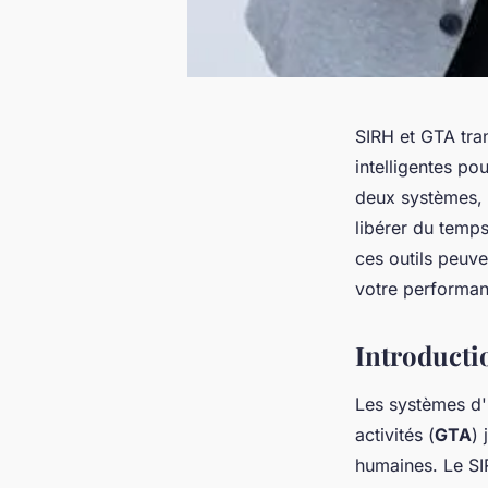
SIRH et GTA tra
intelligentes po
deux systèmes, v
libérer du temp
ces outils peuve
votre performan
Introducti
Les systèmes d'
activités (
GTA
)
humaines. Le SIR