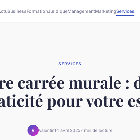
Actu
Business
Formation
Juridique
Management
Marketing
Services
SERVICES
re carrée murale : 
aticité pour votre 
Valentin
14 avril 2025
7 min de lecture
V