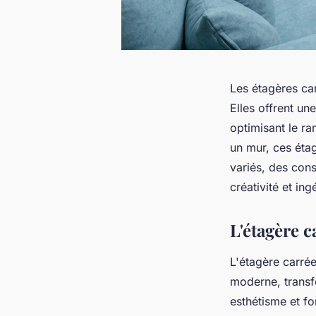
Les étagères car
Elles offrent un
optimisant le r
un mur, ces éta
variés, des conse
créativité et ing
L'étagère 
L'étagère carré
moderne, transfo
esthétisme et fo