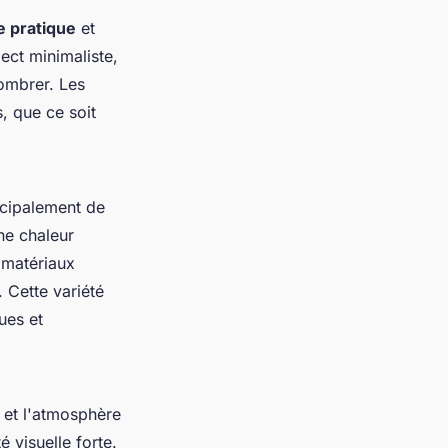
e pratique
et
ect minimaliste,
ombrer. Les
, que ce soit
ncipalement de
ne chaleur
s matériaux
. Cette variété
ues et
 et l'atmosphère
é visuelle forte.