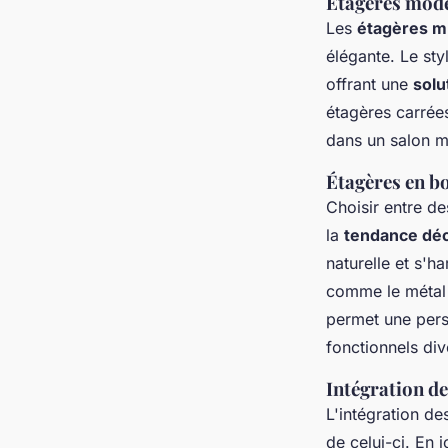
Étagères mode
Les
étagères m
élégante. Le sty
offrant une
solu
étagères carrée
dans un salon m
Étagères en b
Choisir entre d
la
tendance déc
naturelle et s'
comme le métal o
permet une pers
fonctionnels div
Intégration de
L'intégration d
de celui-ci. En j