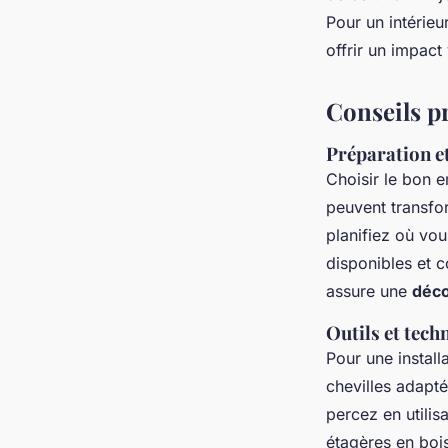
Pour un intérie
offrir un impact 
Conseils pr
Préparation e
Choisir le bon 
peuvent transfor
planifiez où vo
disponibles et 
assure une
déco
Outils et tech
Pour une install
chevilles adapt
percez en utilis
étagères en bois