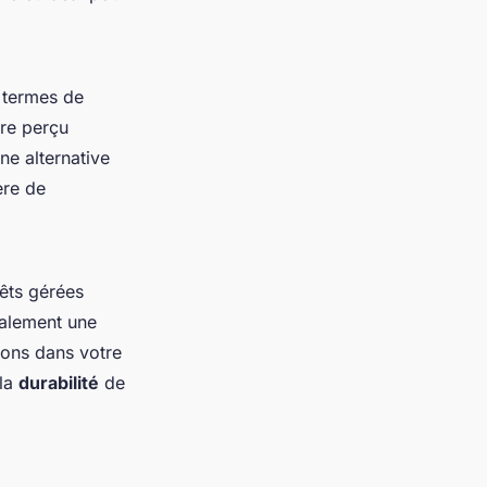
 termes de
tre perçu
ne alternative
ère de
êts gérées
galement une
ions dans votre
 la
durabilité
de