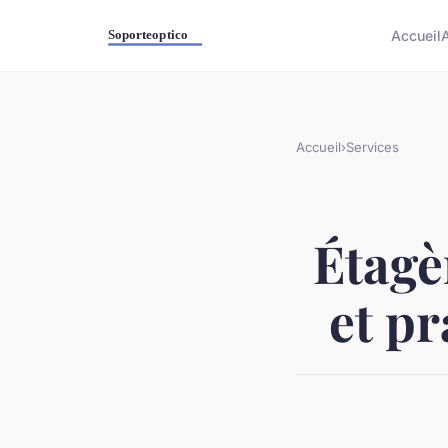
Accueil
Accueil
›
Services
Étagè
et pr