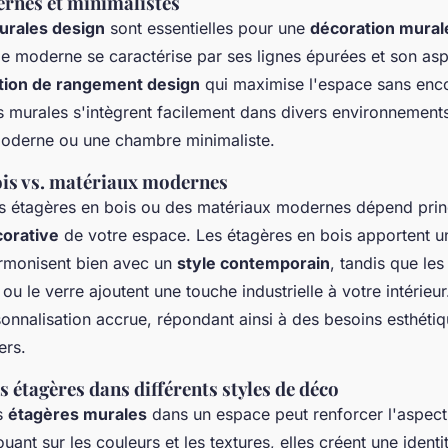
rnes et minimalistes
urales design
sont essentielles pour une
décoration mural
le moderne se caractérise par ses lignes épurées et son asp
tion de rangement design
qui maximise l'espace sans enc
s murales s'intègrent facilement dans divers environnements
oderne ou une chambre minimaliste.
ois vs. matériaux modernes
es étagères en bois ou des matériaux modernes dépend pri
orative
de votre espace. Les étagères en bois apportent u
harmonisent bien avec un
style contemporain
, tandis que le
u le verre ajoutent une touche industrielle à votre intérieur
onnalisation accrue, répondant ainsi à des besoins esthétiq
ers.
s étagères dans différents styles de déco
es
étagères murales
dans un espace peut renforcer l'aspect
ouant sur les couleurs et les textures, elles créent une identit