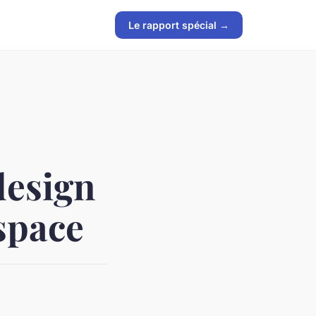
Le rapport spécial →
design
espace