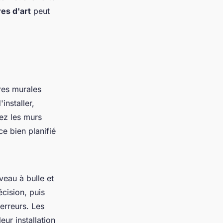
es d'art
peut
res murales
installer,
uez les murs
e bien planifié
veau à bulle et
cision, puis
 erreurs. Les
ur installation