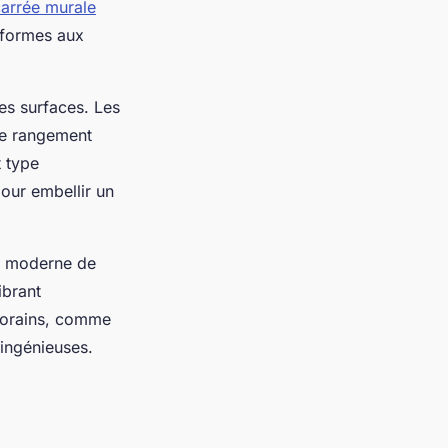
carrée murale
nformes aux
tes surfaces. Les
de rangement
t type
pour embellir un
he moderne de
ibrant
mporains, comme
 ingénieuses.