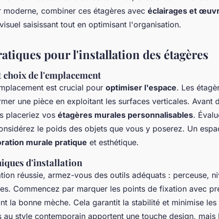
ur moderne, combiner ces étagères avec
éclairages et œuvr
visuel saisissant tout en optimisant l'organisation.
atiques pour l'installation des étagères
t choix de l'emplacement
emplacement est crucial pour
optimiser l'espace
. Les étagè
mer une pièce en exploitant les surfaces verticales. Avant d'
us placeriez vos
étagères murales personnalisables
. Éval
considérez le poids des objets que vous y poserez. Un espac
ration murale pratique
et esthétique.
niques d'installation
ation réussie, armez-vous des outils adéquats : perceuse, ni
ées. Commencez par marquer les points de fixation avec pré
ant la bonne mèche. Cela garantit la stabilité et minimise les
 au style contemporain apportent une touche design, mais le