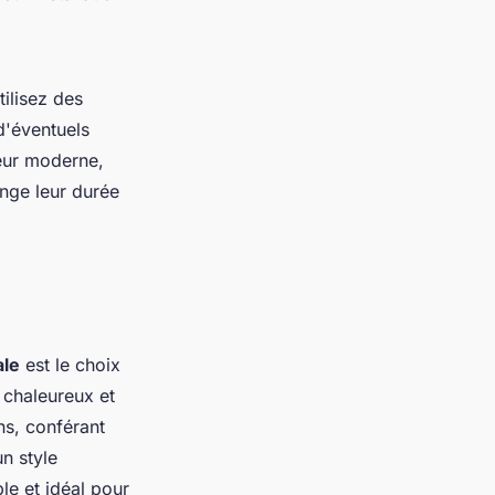
tilisez des
d'éventuels
ieur moderne,
onge leur durée
ale
est le choix
 chaleureux et
ns, conférant
n style
le et idéal pour