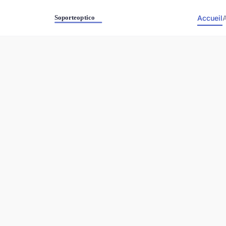
Accueil