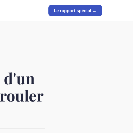
Le rapport spécial →
 d'un
 rouler