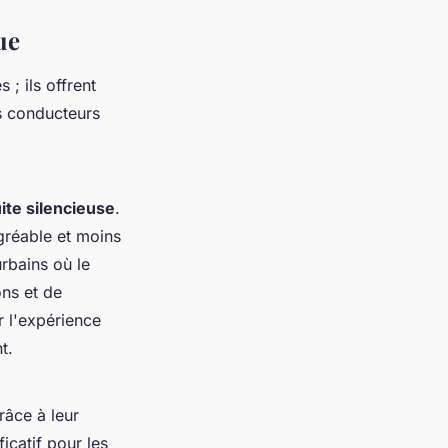
ue
; ils offrent
s conducteurs
ite silencieuse
.
gréable et moins
rbains où le
ons et de
r l'expérience
t.
âce à leur
icatif pour les