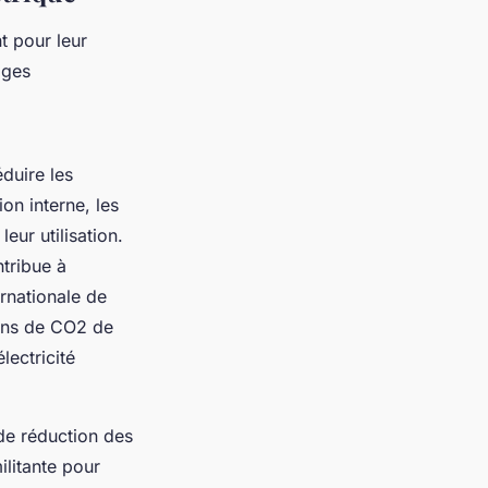
t pour leur
ages
éduire les
on interne, les
eur utilisation.
ntribue à
rnationale de
ions de CO2 de
lectricité
 de réduction des
litante pour