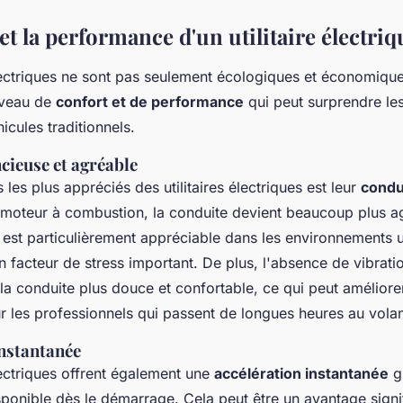
et la performance d'un utilitaire électriq
électriques ne sont pas seulement écologiques et économiques 
iveau de
confort et de performance
qui peut surprendre le
icules traditionnels.
cieuse et agréable
 les plus appréciés des utilitaires électriques est leur
condu
u moteur à combustion, la conduite devient beaucoup plus a
 est particulièrement appréciable dans les environnements u
un facteur de stress important. De plus, l'absence de vibrati
a conduite plus douce et confortable, ce qui peut améliore
r les professionnels qui passent de longues heures au volan
instantanée
électriques offrent également une
accélération instantanée
gr
ponible dès le démarrage. Cela peut être un avantage signif