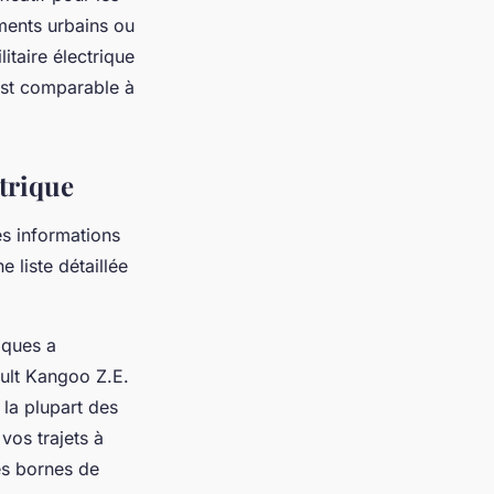
ents urbains ou
itaire électrique
est comparable à
ctrique
es informations
 liste détaillée
iques a
ult Kangoo Z.E.
 la plupart des
vos trajets à
es bornes de