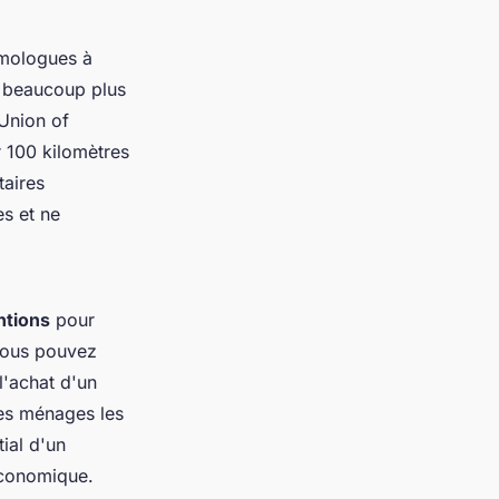
homologues à
t beaucoup plus
'Union of
r 100 kilomètres
taires
es et ne
ntions
pour
 vous pouvez
l'achat d'un
les ménages les
ial d'un
 économique.